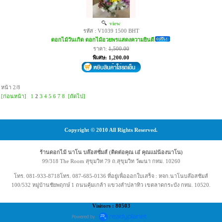
view
รหัส : V1039 1500 BHT
ดอกไม้วันเกิด ดอกไม้อวยพรแสดงความยินดี
ราคา:
1,500.00
พิเศษ: 1,200.00
หน้า 2/8
[ก่อนหน้า]
1
2
3
4
5
6
7
8
[ถัดไป]
Copyright © 2010 All Rights Reserved.
ร้านดอกไม้ นาโน บล๊อสซั่มส์ (ติดต่อคุณ เอ๋ คุณแม่น้องนาโน)
99/318 The Room สุขุมวิท 79 ถ.สุขุมวิท วัฒนา กทม. 10260
โทร. 081-933-8718โทร. 087-685-0136 ที่อยู่เพื่อออกใบเสร็จ : หจก.นาโนบล๊อสซัมส์
100/532 หมู่บ้านชัยพฤกษ์ 1 ถนนคุ้มเกล้า แขวงลำปลาทิว เขตลาดกระบัง กทม. 10520.
Visitors : 80503